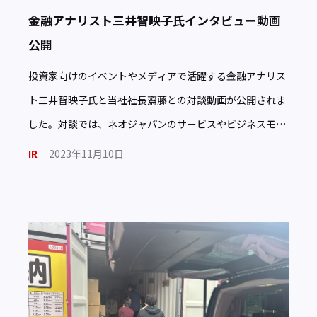
金融アナリスト三井智映子氏インタビュー動画
公開
投資家向けのイベントやメディアで活躍する金融アナリス
ト三井智映子氏と当社社長齋藤との対談動画が公開されま
した。対談では、ネオジャパンのサービスやビジネスモデ
ルの他、創業に対する思いや今後のビジョンについて語ら
IR
2023年11月10日
れています。 […]