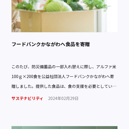
フードバンクかながわへ食品を寄贈
このたび、防災備蓄品の一部入れ替えに際し、アルファ米
100ｇ×200食を公益社団法人フードバンクかながわへ寄
贈しました。提供した食品は、食の支援を必要としている
方々を支える非営利団体・行政機関で活用される予定で
サステナビリティ
2024年02月29日
す。今後も […]