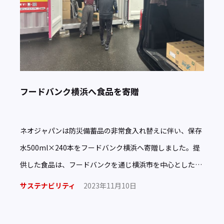
フードバンク横浜へ食品を寄贈
ネオジャパンは防災備蓄品の非常食入れ替えに伴い、保存
水500ml×240本をフードバンク横浜へ寄贈しました。提
供した食品は、フードバンクを通じ横浜市を中心とした近
隣地域の必要なところへ届られます。ネオジャパンは引続
サステナビリティ
2023年11月10日
き食品 […]