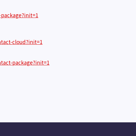
-package?init=1
tact-cloud?init=1
ntact-package?init=1