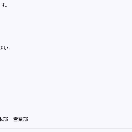
ます。
て
さい。
本部 営業部