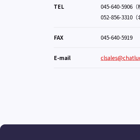
TEL
045-640-590
052-856-331
FAX
045-640-5919
E-mail
clsales@chatlu