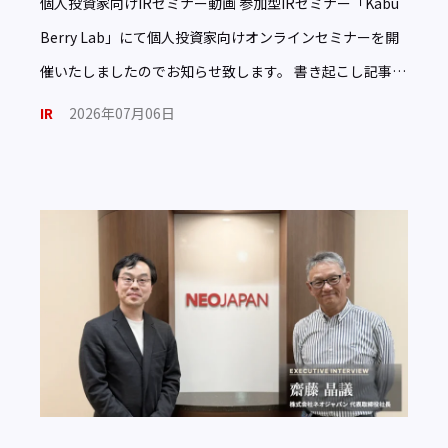
個人投資家向けIRセミナー動画 参加型IRセミナー「Kabu
Berry Lab」にて個人投資家向けオンラインセミナーを開
催いたしましたのでお知らせ致します。 書き起こし記事は
こちら 代表であり創業者でもあり現役エンジニ […]
IR
2026年07月06日