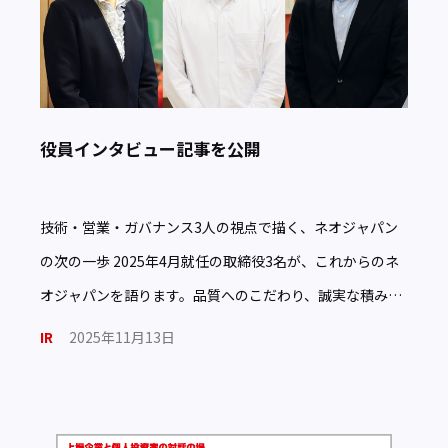
役員インタビュー記事を公開
技術・営業・ガバナンス3人の視点で描く、ネオジャパン
の次の一歩 2025年4月就任の取締役3名が、これからのネ
オジャパンを語ります。品質へのこだわり、誠実な積み重
ね、挑戦を支えるガバナンス——それぞれの原点と、これ
IR
2025年11月13日
から。 […]