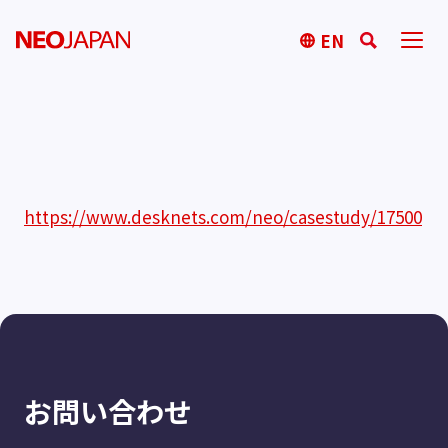
EN
https://www.desknets.com/neo/casestudy/17500
お問い合わせ