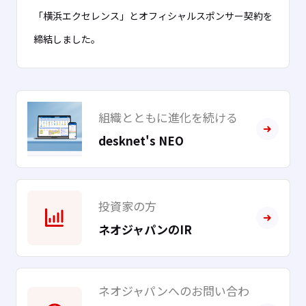
「横浜エクセレンス」とオフィシャルスポンサー契約を
締結しました。
コーポレート
2026年07月29日
組織とともに進化を続ける
令和8年熊本地震に係る支援のご案内
desknet's NEO
投資家の方
コーポレート
2026年07月28日
ネオジャパンのIR
大阪信用金庫様が『Neuron ES for desknet’s』の導入
を決定。ナレッジの有効活用とさらなる業務効率化へ貢
ネオジャパンへのお問い合わ
献します。