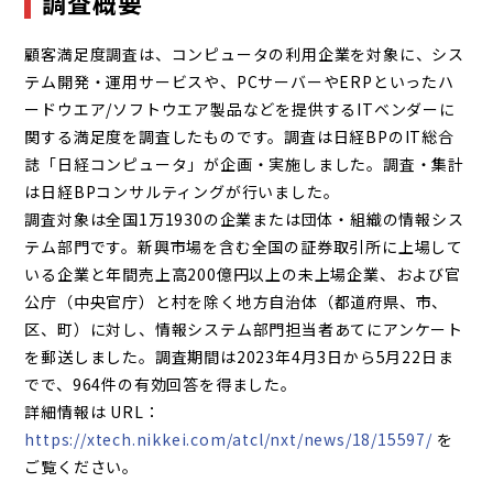
調査概要
顧客満足度調査は、コンピュータの利用企業を対象に、シス
テム開発・運用サービスや、PCサーバーやERPといったハ
ードウエア/ソフトウエア製品などを提供するITベンダーに
関する満足度を調査したものです。調査は日経BPのIT総合
誌「日経コンピュータ」が企画・実施しました。調査・集計
は日経BPコンサルティングが行いました。
調査対象は全国1万1930の企業または団体・組織の情報シス
テム部門です。新興市場を含む全国の証券取引所に上場して
いる企業と年間売上高200億円以上の未上場企業、および官
公庁（中央官庁）と村を除く地方自治体（都道府県、市、
区、町）に対し、情報システム部門担当者あてにアンケート
を郵送しました。調査期間は2023年4月3日から5月22日ま
でで、964件の有効回答を得ました。
詳細情報は URL：
https://xtech.nikkei.com/atcl/nxt/news/18/15597/
を
ご覧ください。