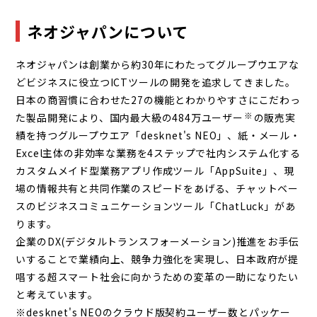
ネオジャパンについて
ネオジャパンは創業から約30年にわたってグループウエアな
どビジネスに役立つICTツールの開発を追求してきました。
日本の商習慣に合わせた27の機能とわかりやすさにこだわっ
※
た製品開発により、国内最大級の484万ユーザー
の販売実
績を持つグループウエア「desknet's NEO」、紙・メール・
Excel主体の非効率な業務を4ステップで社内システム化する
カスタムメイド型業務アプリ作成ツール「AppSuite」、現
場の情報共有と共同作業のスピードをあげる、チャットベー
スのビジネスコミュニケーションツール「ChatLuck」があ
ります。
企業のDX(デジタルトランスフォーメーション)推進をお手伝
いすることで業績向上、競争力強化を実現し、日本政府が提
唱する超スマート社会に向かうための変革の一助になりたい
と考えています。
※desknet's NEOのクラウド版契約ユーザー数とパッケー