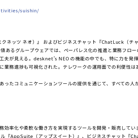
tivities/suishin/
O（デスクネッツ ネオ）』 およびビジネスチャット『ChatLuc
定値あるグループウェアでは、ペーパレス化の推進と業務フロー
が見える。desknet's NEO の機能の中でも、特に力
に業務進捗も可視化された。テレワークの運用面での利便性は高
あったコミュニケーションツールの提供を通じて、すべての人が
効率化や柔軟な働き方を実現するツールを開発・販売しています
ツール『AppSuite（アップスイート）』、ビジネスチャット『C