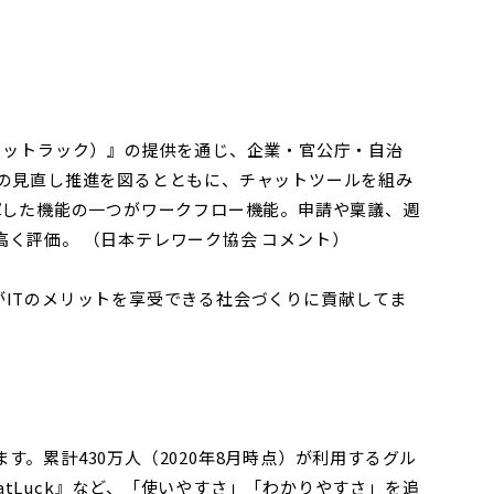
k（チャットラック）』の提供を通じ、企業・官公庁・自治
の見直し推進を図るとともに、チャットツールを組み
を発揮した機能の一つがワークフロー機能。申請や稟議、週
く評価。 （日本テレワーク協会 コメント）
ITのメリットを享受できる社会づくりに貢献してま
。累計430万人（2020年8月時点）が利用するグル
hatLuck』など、「使いやすさ」「わかりやすさ」を追